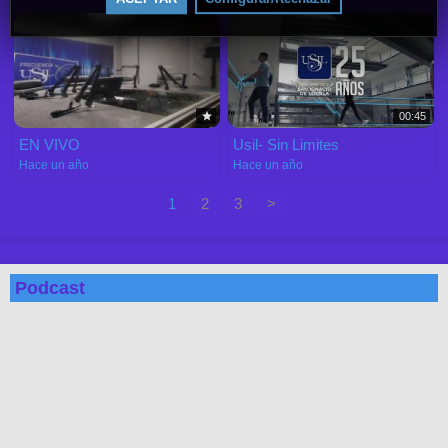
00:45
EN VIVO
Usil- Sin Limites
Hace un año
Hace un año
1
2
3
>
Podcast