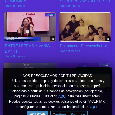
COMUNICA
SOBREPENSANDO EP 5 T3
Hace 9 meses
Hace 9 meses
ENTRE LETRAS Y VANIA
Documental Frecuencia Usil
EP7 T1
Hace 9 meses
Hace 9 meses
NOS PREOCUPAMOS POR TU PRIVACIDAD
Utilizamos cookies propias y de terceros para fines analíticos y
para mostrarte publicidad personalizada en base a un perfil
elaborado a partir de tus hábitos de navegación (por ejemplo,
Majo Comunica - Podcast
EMPRENDEUSIL
páginas visitadas). Haz click
para más información.
AQUÍ
KATHERINE CANAL
Puedes aceptar todas las cookies pulsando el botón “ACEPTAR”
Hace un año
COMUNICADORA
o configurarlas o rechazar su uso haciendo click
.
AQUÍ
Hace un año
ACEPTAR
Configurar/Rechazar