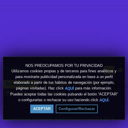
NOS PREOCUPAMOS POR TU PRIVACIDAD
Ver vídeos
Utilizamos cookies propias y de terceros para fines analíticos y
para mostrarte publicidad personalizada en base a un perfil
elaborado a partir de tus hábitos de navegación (por ejemplo,
Relacionados
Destacados
Por fecha
páginas visitadas). Haz click
para más información.
AQUÍ
Más vistos
Más votados
Puedes aceptar todas las cookies pulsando el botón “ACEPTAR”
o configurarlas o rechazar su uso haciendo click
.
AQUÍ
ACEPTAR
Configurar/Rechazar
Comentarios del vídeo: HISTORIAS OCULTAS EP 8