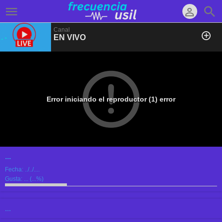
Canal
EN VIVO
Error iniciando el reproductor (1) error
...
Fecha:
../../....
Gusta:
...
(
...
%)
...