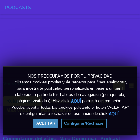
PODCASTS
NOS PREOCUPAMOS POR TU PRIVACIDAD
Utilizamos cookies propias y de terceros para fines analíticos y
Ver vídeos
para mostrarte publicidad personalizada en base a un perfil
elaborado a partir de tus hábitos de navegación (por ejemplo,
Relacionados
Destacados
Por fecha
páginas visitadas). Haz click
para más información.
AQUÍ
Puedes aceptar todas las cookies pulsando el botón “ACEPTAR”
Más vistos
Más votados
o configurarlas o rechazar su uso haciendo click
.
AQUÍ
ACEPTAR
Configurar/Rechazar
Comentarios del vídeo: Majo Comunica - Podcast