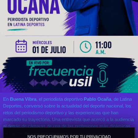
En
Buena Vibra
, el periodista deportivo
Pablo Ocaña
, de Latina
Deportes, conversó sobre la actualidad del deporte nacional, los
retos del periodismo deportivo y las experiencias que han
marcado su trayectoria. Una entrevista que acercó a la audiencia
al detrás de cámaras de una de las profesiones más dinámicas
de los medios de comunicación.
NOS PREOCUPAMOS POR TU PRIVACIDAD