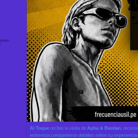
Al Toque
recibió la visita de
Apha & Bastian
, recono
entrevista compartieron detalles sobre su experiencia i