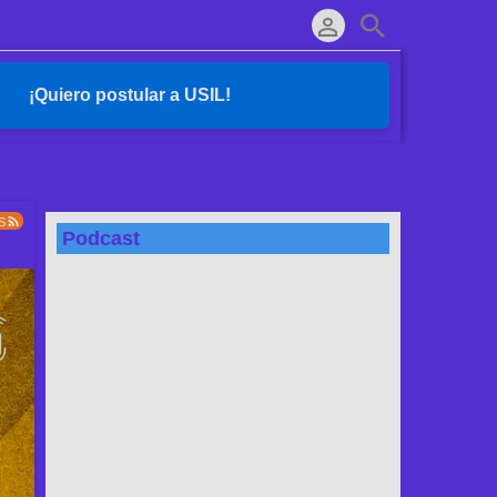
¡Quiero postular a USIL!
s
S
Podcast