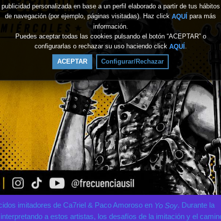
publicidad personalizada en base a un perfil elaborado a partir de tus hábitos
de navegación (por ejemplo, páginas visitadas). Haz click
para más
AQUÍ
información.
Puedes aceptar todas las cookies pulsando el botón “ACEPTAR” o
configurarlas o rechazar su uso haciendo click
.
AQUÍ
ACEPTAR
Configurar/Rechazar
cidos imitadores de Ca7riel & Paco Amoroso en
. Durante la
Yo Soy
nterpretando a estos artistas, los desafíos de la imitación y el camin