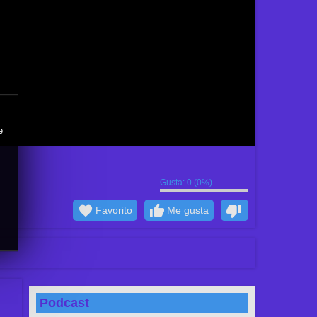
e
Gusta:
0
(
0
%)
Favorito
Me gusta
Podcast