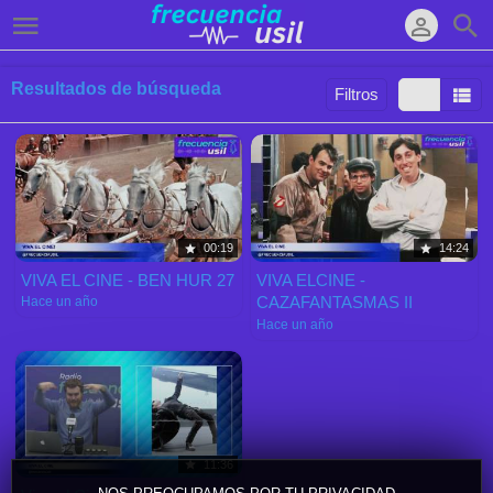
Resultados de búsqueda
Filtros
Ordenar por:
Mostrar:
Resultados/Pág.:
00:19
14:24
VIVA EL CINE - BEN HUR 27
VIVA ELCINE -
CAZAFANTASMAS II
Hace un año
Hace un año
11:36