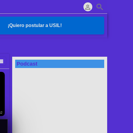
¡Quiero postular a USIL!
s
Podcast
52