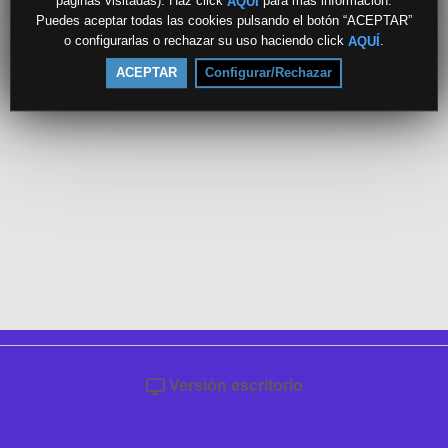
páginas visitadas). Haz click
para más información.
AQUÍ
Puedes aceptar todas las cookies pulsando el botón “ACEPTAR”
o configurarlas o rechazar su uso haciendo click
.
AQUÍ
ACEPTAR
Configurar/Rechazar
Versión escritorio