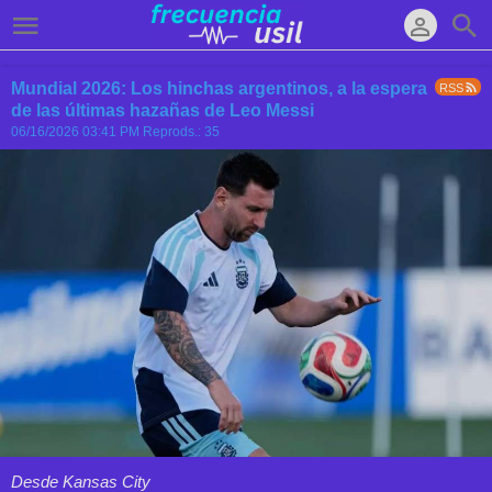
Mundial 2026: Los hinchas argentinos, a la espera
RSS
de las últimas hazañas de Leo Messi
06/16/2026 03:41 PM
Reprods.: 35
Desde Kansas City